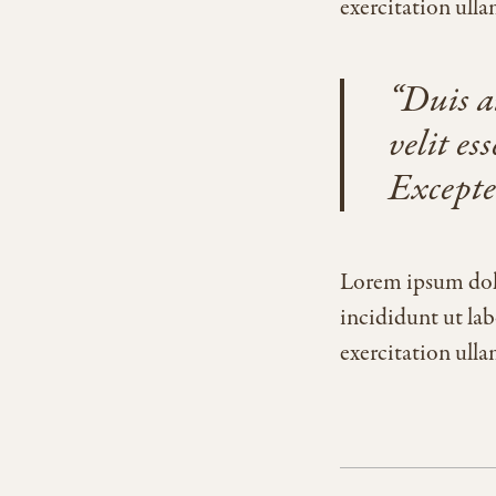
exercitation ull
Duis a
velit es
Excepte
Lorem ipsum dolo
incididunt ut la
exercitation ull