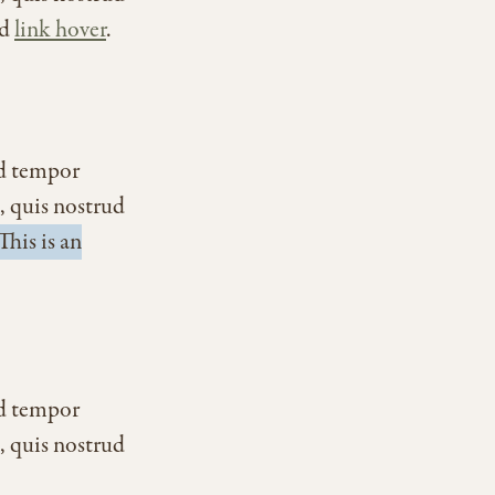
d
link hover
.
od tempor
, quis nostrud
This is an
od tempor
, quis nostrud