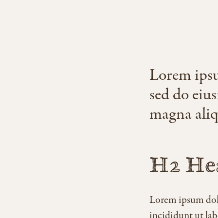
Lorem ipsum
sed do eiu
magna aliq
H2 Hea
Lorem ipsum dolo
incididunt ut la