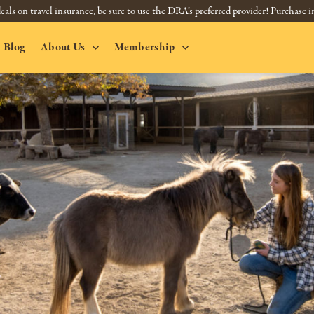
eals on travel insurance, be sure to use the DRA’s preferred provider!
Purchase i
Blog
About Us
Membership