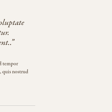
oluptate
tur.
nt..
od tempor
, quis nostrud