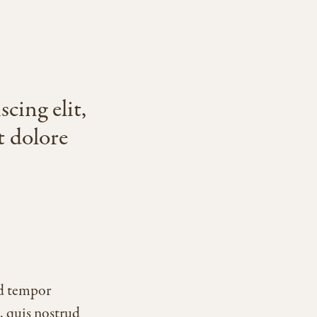
cing elit,
t dolore
od tempor
, quis nostrud