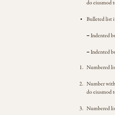
do eiusmod te
Bulleted list 
Indented bu
Indented bu
Numbered lis
Number with t
do eiusmod te
Numbered lis